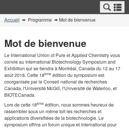
Recherche
Re
Passer
undefined
et
et
au
Vous
menus
Accueil
Programme
Mot de bienvenue
contenu
m
êtes
principal
ici
Mot de bienvenue
:
Le International Union of Pure et Applied Chemistry vous
convie au International Biotechnology Symposium and
Exhibition qui se tiendra à Montréal, Canada du 12 au 17
ème
aoút 2018. Cette 18
édition du symposium est
coorganisée par le Conseil national de recherches
Canada, l'Université McGill, l'Université de Waterloo, et
BIOTECanada.
ème
Lors de cette 18
édition, nous sommes heureux de
rassembler sous un même toit les recherches et
applications diversifiées de la biotechnologie. Le
symposium offrira un forum unique et international pour